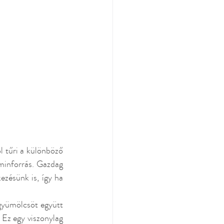
 tűri a különböző 
minforrás. Gazdag 
zésünk is, így ha 
gyümölcsöt együtt 
Ez egy viszonylag 