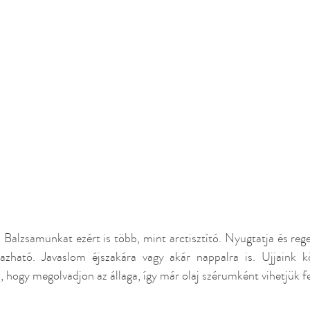
Balzsamunkat ezért is több, mint arctisztító. Nyugtatja és regen
azható. Javaslom éjszakára vagy akár nappalra is. Ujjaink k
 hogy megolvadjon az állaga, így már olaj szérumként vihetjük fel