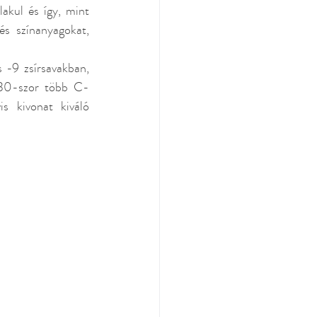
kul és így, mint 
s színanyagokat, 
-9 zsírsavakban, 
g 30-szor több C-
 kivonat kiváló 