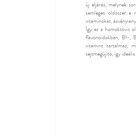
új eljárás, melynek s
semleges oldószer a n
vitaminokat, ásványiany
Így ez a homoktövis o
flavonoidokban, B1-, 
vitamint tartalmaz, 
sejtmegújító, így ideáli