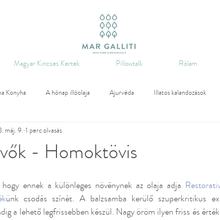
Magyar Kincses Kertek
Pillowtalk
Rólam
a Konyha
A hónap illóolaja
Ajurvéda
Illatos kalandozások
. máj. 9.
1 perc olvasás
arfüm
Arcápolás
Asztrológia
Aromaterápia
Rendezvény
evők - Homoktövis
Hidrolátumok
Earth Month
Workshop
Holisztikus életmód
 hogy ennek a különleges növénynek az olaja adja 
Restorati
ék
ünk csodás színét. A balzsamba kerülő szuperkritikus extr
Ajurvéda
Illatos kalandozások
Hajápolás
Természetes szépsé
g a lehető legfrissebben készül. Nagy öröm ilyen friss és értékes