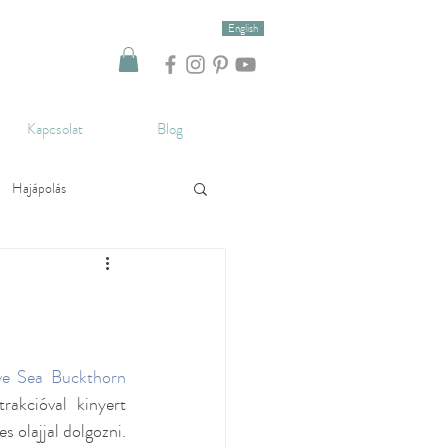
English
Kapcsolat
Blog
Hajápolás
Levendula
Aromaterápia
ve Sea Buckthorn 
akcióval kinyert 
g
A hónap illóolaja
 olajjal dolgozni. 