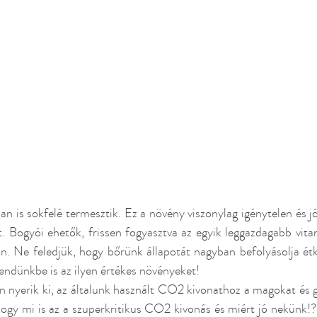
 is sokfelé termesztik. Ez a növény viszonylag igénytelen és jól
. Bogyói ehetők, frissen fogyasztva az egyik leggazdagabb vita
. Ne feledjük, hogy bőrünk állapotát nagyban befolyásolja étke
rendünkbe is az ilyen értékes növényeket!
n nyerik ki, az általunk használt CO2 kivonathoz a magokat és 
hogy mi is az a szuperkritikus CO2 kivonás és miért jó nekünk!? 