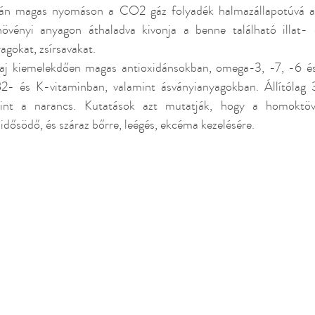
orán magas nyomáson a CO2 gáz folyadék halmazállapotúvá ala
övényi anyagon áthaladva kivonja a benne található illat- é
agokat, zsírsavakat. 
laj kiemelekdően magas antioxidánsokban, omega-3, -7, -6 és 
B2- és K-vitaminban, valamint ásványianyagokban. Állítóla
mint a narancs. Kutatások azt mutatják, hogy a homoktövis
s idősödő, és száraz bőrre, leégés, ekcéma kezelésére. 