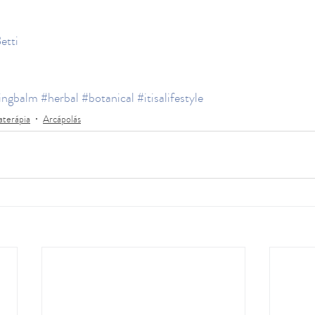
etti
ingbalm
#herbal
#botanical
#itisalifestyle
terápia
Arcápolás