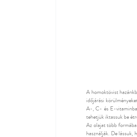
A homoktövist hazánkban
időjárási körülményeket
A-, C- és E-vitaminban
tehetjük iktassuk be ét
Az olajat több formába
használják. De lássuk, 