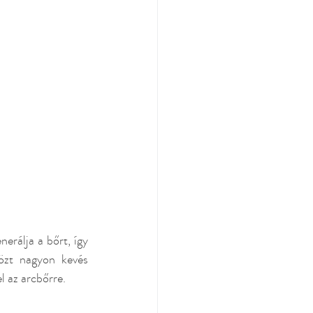
erálja a bőrt, így 
özt nagyon kevés 
 az arcbőrre.  