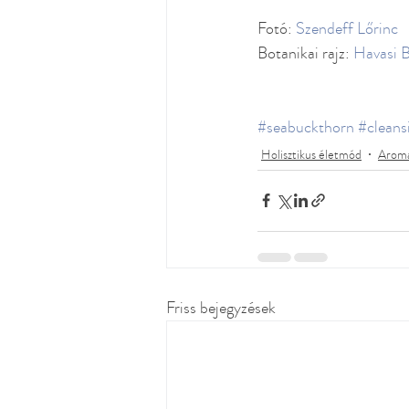
Fotó: 
Szendeff Lőrinc
Botanikai rajz: 
Havasi B
#seabuckthorn
#cleans
Holisztikus életmód
Aroma
Friss bejegyzések