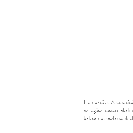
Homoktövis Arctisztító 
az egész testen akalm
balzsamot oszlassunk el,