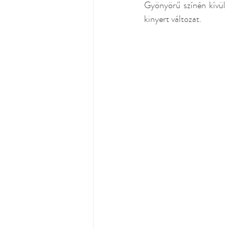
Gyönyörű színén kívül 
kinyert változat. 
Asztrológia
Hidrolátumok
R