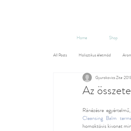
Home
Shop
All Posts
Holisztikus életmód
Arom
Gyurokovics Zita
2018
Természetes szépség
Botanikai p
Az összet
Testápolás
Fenntarthatóság
Ránézésre egyértelmű,
Cleansing Balm
 term
Botanikai parfüm
Arcápolás
homoktövis kivonat mindi