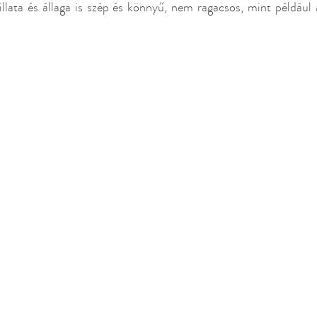
illata és állaga is szép és könnyű, nem ragacsos, mint például
endezvény