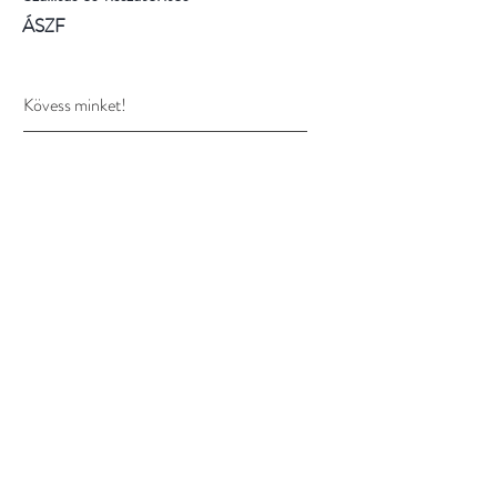
ÁSZF
Kövess minket!
Facebook
Instagram
Pinterest
Elolvastam és elfogadom az adatvédelmi tájékoztatót
Feliratkozom
Később le is tudsz iratkozni, valamint kérésre 3
munkanapon belül töröljük az adataidat melyről