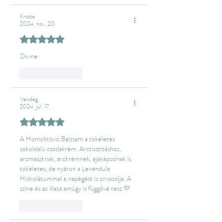
Kriszta
2024. nov. 20.
5 csillagot kapott az 5-ből.
Divine
Like
Reply
Vendég
2024. júl. 17.
5 csillagot kapott az 5-ből.
A Homoktövis Balzsam a tökéletes 
sokoldalú csodakrém. Arctisztításhoz, 
arcmaszknak, arckrémnek, ajakápoónak is 
tökéletes, de nyáron a Levendula 
Hidrolátummal a napégést is orvosolja. A 
színe és az illata amúgy is függővé tesz.💛
Like
Reply