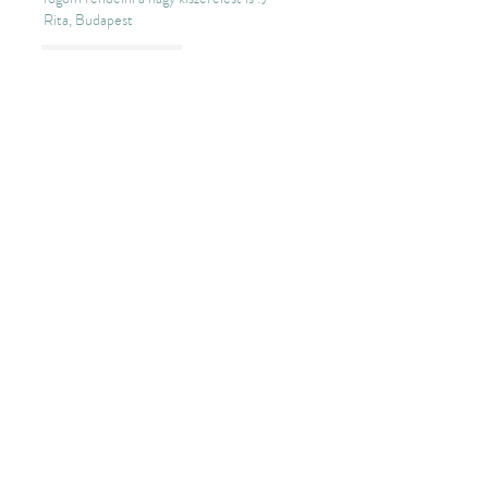
Rita, Budapest 
Like
Reply
Mar Galliti skin care &
botanicals
Home
Shop
Where The Wild Things Grow
Szolgáltatások
Rólam
Blog
Üzletek
Kapcsolat