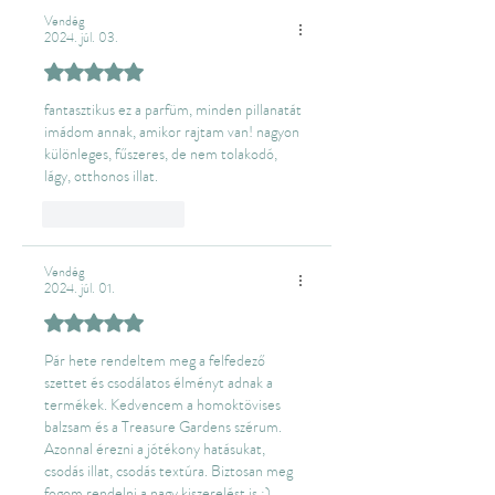
Vendég
2024. júl. 03.
5 csillagot kapott az 5-ből.
fantasztikus ez a parfüm, minden pillanatát 
imádom annak, amikor rajtam van! nagyon 
különleges, fűszeres, de nem tolakodó, 
lágy, otthonos illat.
Like
Reply
Vendég
2024. júl. 01.
5 csillagot kapott az 5-ből.
Pár hete rendeltem meg a felfedező 
szettet és csodálatos élményt adnak a 
termékek. Kedvencem a homoktövises 
balzsam és a Treasure Gardens szérum. 
Azonnal érezni a jótékony hatásukat, 
csodás illat, csodás textúra. Biztosan meg 
fogom rendelni a nagy kiszerelést is :)