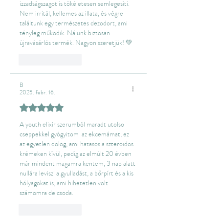
izzadságszagot is tökéletesen semlegesíti. 
Nem irritál, kellemes az illata, és végre 
találtunk egy természetes dezodort, ami 
tényleg működik. Nálunk biztosan 
újravásárlós termék. Nagyon szeretjük! 💚
Like
Reply
B
2025. febr. 16.
5 csillagot kapott az 5-ből.
A youth elixir szerumból maradt utolso 
cseppekkel gyógyitom  az ekcemámat, ez 
az egyetlen dolog, ami hatasos a szteroidos 
krémeken kívül, pedig az elmúlt 20 évben 
már mindent magamra kentem, 3 nap alatt 
nullára leviszi a gyulladást, a bőrpírt és a kis 
hólyagokat is, ami hihetetlen volt 
számomra de csoda.
Like
Reply