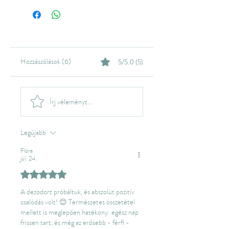
langyos vízzel. Amennyiben
szükséges használj természetes
szappant vagy mosogatószert.
Hozzászólások (6)
5/5.0 (5)
Írj véleményt...
Legújabb
Flóra
júl. 24.
5 csillagot kapott az 5-ből.
A dezodort próbáltuk, és abszolút pozitív 
csalódás volt! 😊 Természetes összetétel 
mellett is meglepően hatékony: egész nap 
frissen tart, és még az erősebb - férfi - 