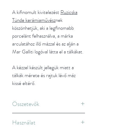
A kifinomult kivitelezést
Ruzicska
Tünde kerámiaművész
nek
köszönhetjük, aki a legfinomabb
porcelánt felhasználva, a márka
arculatához illő mázzal és az alján a
Mar Galliti logóval látta el a tálkákat.
A kézzel készült jellegük miatt a
tálkák mérete és rajtuk lévő máz
kissé eltérő.
Összetevők
100% francia porcelán
Használat
Minden használat után mosd el