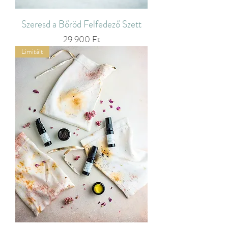
Szeresd a Bőröd Felfedező Szett
Ár
29 900 Ft
Limitált