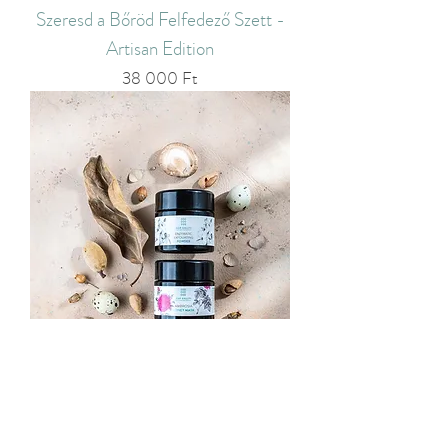
Szeresd a Bőröd Felfedező Szett -
Artisan Edition
Ár
38 000 Ft