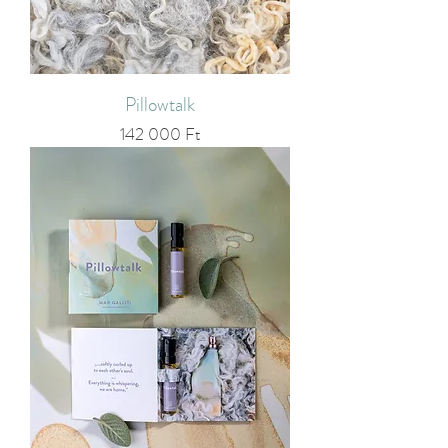
Pillowtalk
Ár
142 000 Ft