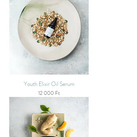
Youth Elixir Oil Serum
Ár
12 000 Ft