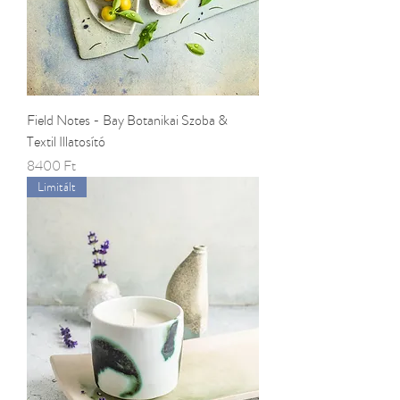
Field Notes - Bay Botanikai Szoba &
Textil Illatosító
Ár
8400 Ft
Limitált