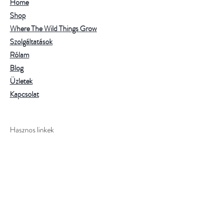
Home
Shop
Where The Wild Things Grow
Szolgáltatások
Rólam
Blog
Üzletek
Kapcsolat
Hasznos linkek
Impresszum
Adatvédelmi tájékoztató
Szállítás és visszatérítés
ÁSZF