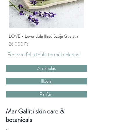
LOVE - Levendula Illatú Szója Gyertya
Ár
26 000 Ft
Fedezze fel a többi termékünket is!
Arcápolás
Illóolaj
Parfüm
Mar Galliti skin care &
botanicals