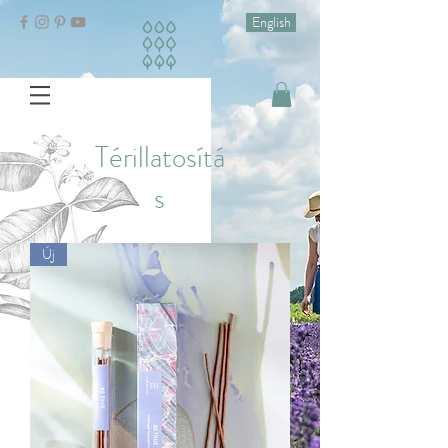
English
Térillatosítá
s
Új