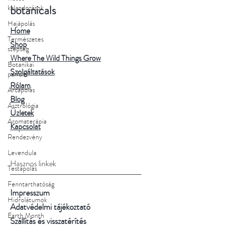
botanicals
kalandozások
Hajápolás
Home
Természetes
Shop
szépség
Where The Wild Things Grow
Botanikai
Szolgáltatások
parfüm
Rólam
Arcápolás
Blog
Asztrológia
Üzletek
Aromaterápia
Kapcsolat
Rendezvény
Levendula
Hasznos linkek
Testápolás
Fenntarthatóság
Impresszum
Hidrolátumok
Adatvédelmi tájékoztató
Earth Month
Szállítás és visszatérítés