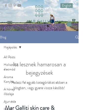
English
Blog
Hajápolás
All Posts
Itt lesznek hamarosan a
Holisztikus
életmód
bejegyzések
Aroma
Konyha
Fedezz fel egyéb kategóriákat ebben a
blogban, vagy gyere vissza később!
A hónap
illóolaja
Ajurvéda
Mar Galliti skin care &
Illatos