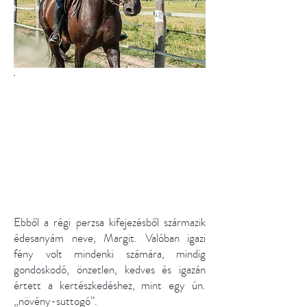
"A márka nevével édesanyám
előtt szerettem volna tisztelegni.
MAR GALLITI a "tenger leányát",
a "fény gyermekét" jelenti."
Gyurokovics Zita
Ebből a régi perzsa kifejezésből származik
édesanyám neve, Margit. Valóban igazi
fény volt mindenki számára, mindig
gondoskodó, önzetlen, kedves és igazán
értett a kertészkedéshez, mint egy ún.
„növény-suttogó”.