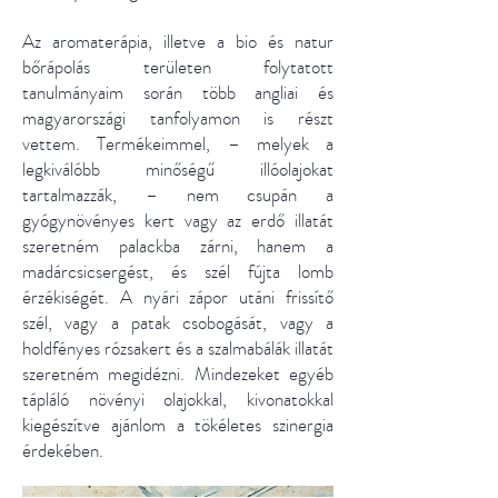
Az aromaterápia, illetve a bio és natur
bőrápolás területen folytatott
tanulmányaim során több angliai és
magyarországi tanfolyamon is részt
vettem. Termékeimmel, – melyek a
legkiválóbb minőségű illóolajokat
tartalmazzák, – nem csupán a
gyógynövényes kert vagy az erdő illatát
szeretném palackba zárni, hanem a
madárcsicsergést, és szél fújta lomb
érzékiségét. A nyári zápor utáni frissítő
szél, vagy a patak csobogását, vagy a
holdfényes rózsakert és a szalmabálák illatát
szeretném megidézni. Mindezeket egyéb
tápláló növényi olajokkal, kivonatokkal
kiegészítve ajánlom a tökéletes szinergia
érdekében.