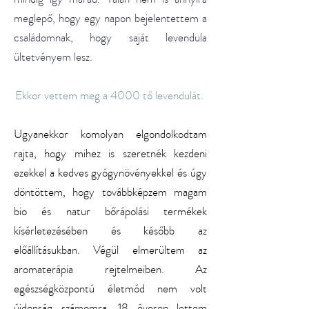
meglepő, hogy egy napon bejelentettem a
családomnak, hogy saját levendula
ültetvényem lesz.
Ekkor vettem meg a 4000 tő levendulát.
Ugyanekkor komolyan elgondolkodtam
rajta, hogy mihez is szeretnék kezdeni
ezekkel a kedves gyógynövényekkel és úgy
döntöttem, hogy továbbképzem magam
bio és natur bőrápolási termékek
kísérletezésében és később az
előállításukban. Végül elmerültem az
aromaterápia rejtelmeiben. Az
egészségközpontú életmód nem volt
újdonság számomra. 18 évesen lettem