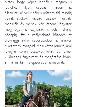
biztos, hogy képes lennék-e magam is
létrehozni ilyen csodát. Imádom az
állatokat. Mivel vidéken nőttem fel mindig
voltak tyúkok, kacsák, disznók, kutyák,
macskák és méhek körülöttem. Egyszer
még egy kis őzgidánk is volt néhány
hónapig. Ez a mélyreható kötődés az
élővilággal akkor csúcsosodott ki, amikor
elkezdtem lovagolni. Az a közös munka, ami
lovaglás során összeköt lovat és lovast
különleges figyelmet és megértést kíván,
ami a márkám felépítésében is inspirált.