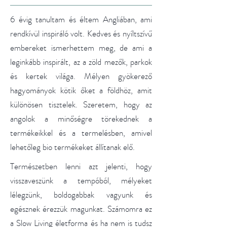
6 évig tanultam és éltem Angliában, ami
rendkívül inspiráló volt. Kedves és nyíltszívű
embereket ismerhettem meg, de ami a
leginkább inspirált, az a zöld mezők, parkok
és kertek világa. Mélyen gyökerező
hagyományok kötik őket a földhöz, amit
különösen tisztelek. Szeretem, hogy az
angolok a minőségre törekednek a
termékeikkel és a termelésben, amivel
lehetőleg bio termékeket állítanak elő.
Természetben lenni azt jelenti, hogy
visszaveszünk a tempóból, mélyeket
lélegzünk, boldogabbak vagyunk és
egésznek érezzük magunkat. Számomra ez
a Slow Living életforma és ha nem is tudsz