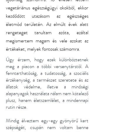
vegetáriánus egészségügyi okokból, ekkor
kezdődött utazásom az egészséges
életmód területén. Az elmúlt évek alatt
rengeteget tanultam azóta, ezáltal
megismertem magam és vele azokat az
értékeket, melyek fontosak számomra.
Úgy érzem, hogy ezek különböztetnek
meg a piacon a többi versenytárstól. A
fenntarthatóság, a tudatosság, a szociális
érzékenység, a természet szeretete és az
állatok védelme, illetve a minőségi
alapanyagok használata nálam nem kötelező
plusz, hanem életszemlélet, a mindennapi
rutin része.
Mindig élveztem egy-egy gyönyörű kert
szépségét, csupán nem voltam benne