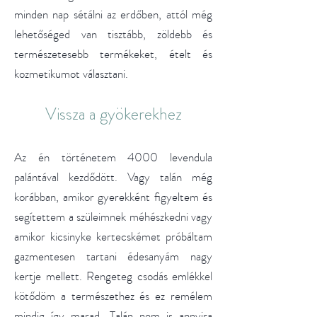
minden nap sétálni az erdőben, attól még
lehetőséged van tisztább, zöldebb és
természetesebb termékeket, ételt és
kozmetikumot választani.
Vissza a gyökerekhez
Az én történetem 4000 levendula
palántával kezdődött. Vagy talán még
korábban, amikor gyerekként figyeltem és
segítettem a szüleimnek méhészkedni vagy
amikor kicsinyke kertecskémet próbáltam
gazmentesen tartani édesanyám nagy
kertje mellett. Rengeteg csodás emlékkel
kötődöm a természethez és ez remélem
mindig így marad. Talán nem is annyira