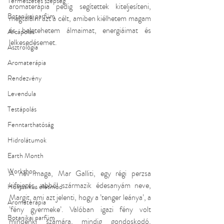
Természetes szépség
aromaterápia pedig segítettek kiteljesíteni, 
Botanikai parfüm
megtalálni azt a célt, amiben kiélhetem magam 
és beletehetem álmaimat, energiáimat és 
Arcápolás
lelkesedésemet.
Asztrológia
Aromaterápia
Rendezvény
Levendula
Testápolás
Fenntarthatóság
Hidrolátumok
Earth Month
Workshop
A név maga, Mar Galliti, egy régi perzsa 
kifejezés, ebből származik édesanyám neve, 
Holisztikus életmód
Margit, ami azt jelenti, hogy a ’tenger leánya’, a 
Aromaterápia
’fény gyermeke’. Valóban igazi fény volt 
Botanikai parfüm
mindenki számára, mindig gondoskodó, 