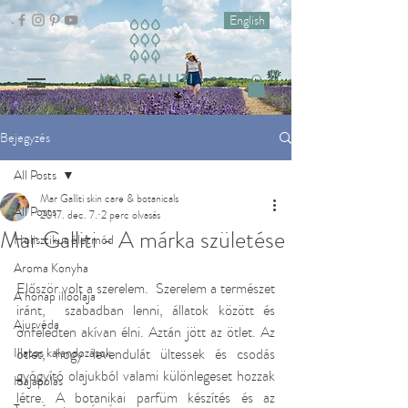
English
Bejegyzés
All Posts
Mar Galliti skin care & botanicals
All Posts
2017. dec. 7.
2 perc olvasás
Mar Galliti - A márka születése
Holisztikus életmód
Aroma Konyha
Először volt a szerelem.  Szerelem a természet 
A hónap illóolaja
iránt,  szabadban lenni, állatok között és 
Ajurvéda
önfeledten akívan élni. Aztán jött az ötlet. Az 
Illatos kalandozások
ötlet, hogy levendulát ültessek és csodás 
gyógyító olajukból valami különlegeset hozzak 
Hajápolás
létre. A botanikai parfüm készítés és az 