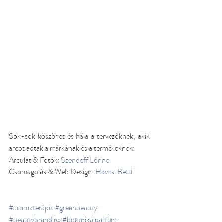
Sok-sok köszönet és hála a tervezőknek, akik 
arcot adtak a márkának és a termékeknek:
Arculat & Fotók: 
Szendeff Lőrinc
Csomagolás & Web Design: 
Havasi Betti
#aromaterápia
#greenbeauty
#beautybranding
#botanikaiparfüm