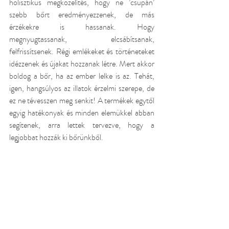
holisztikus megközelítés, hogy ne ’csupán’ 
szebb bőrt eredményezzenek, de más 
érzékekre is hassanak. Hogy 
megnyugtassanak, elcsábítsanak, 
felfrissítsenek. Régi emlékeket és történeteket 
idézzenek és újakat hozzanak létre. Mert akkor 
boldog a bőr, ha az ember lelke is az. Tehát, 
igen, hangsúlyos az illatok érzelmi szerepe, de 
ez ne tévesszen meg senkit! A termékek egytől 
egyig hatékonyak és minden elemükkel abban 
segítenek, arra lettek tervezve, hogy a 
legjobbat hozzák ki bőrünkből. 