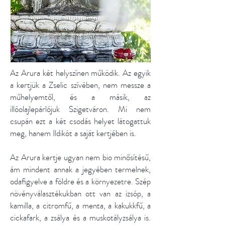
Az Arura két helyszínen működik. Az egyik
a kertjük a Zselic szívében, nem messze a
műhelyemtől, és a másik, az
illóolajlepárlójuk Szigetváron. Mi nem
csupán ezt a két csodás helyet látogattuk
meg, hanem Ildikót a saját kertjében is.
Az Arura kertje ugyan nem bio minősítésű,
ám mindent annak a jegyében termelnek,
odafigyelve a földre és a környezetre. Szép
növényválasztékukban ott van az izsóp, a
kamilla, a citromfű, a menta, a kakukkfű, a
cickafark, a zsálya és a muskotályzsálya is.