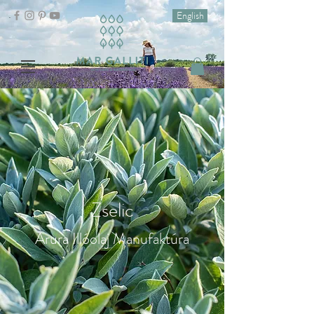
English
Zselic
Arura Illóolaj Manufaktúra