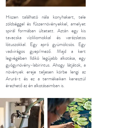
Hiszen található nála konyhakert, tele
zöldséggel és fűszernövényekkel, amelyet
spirál formában ültetett. Aztán egy kis
tavacska vízililiomokkal és varázslatos
lótuszokkal. Egy apró gyümölcsös. Egy
vadvirágos gyep/mező. Majd a kert
legvégében Ildikó legújabb alkotása, egy
gyógynövény-labirintus. Ahogy látjátok, a
növények ereje teljesen körbe lengi az
Arurá-t és ez a termékeiken keresztül
érezhető az én alkotásaimban is.