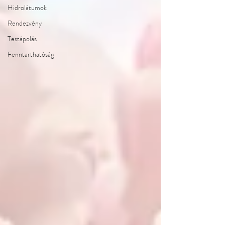
Hidrolátumok
Rendezvény
Testápolás
Fenntarthatóság