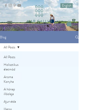
English
Blog
All Posts
All Posts
Holisztikus
életmód
Aroma
Konyha
A hónap
illóolaja
Ajurvéda
Illatos