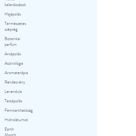
kalandozások
Hajápolás
Természetes
szépség
Botanikai
parfüm
Arcápolás
Asztrológia
Aromaterápia
Rendezvény
Levendula
Testápolás
Fenntarthatóság
Hidrolátumok
Earth
Month